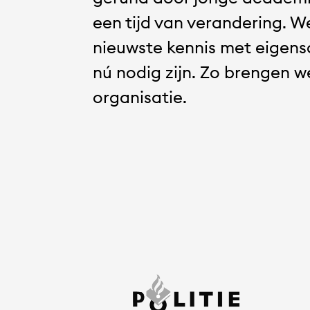
de
een tijd van verandering. 
online
nieuwste kennis met eigens
nú nodig zijn. Zo brengen 
check
organisatie.
Jonge
honden
werken
onder
andere