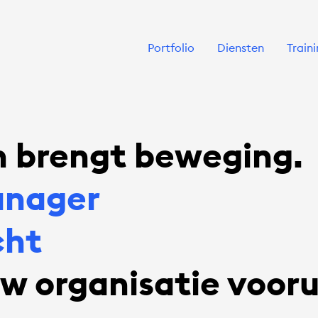
Portfolio
Diensten
Train
 brengt beweging.
ieveranderaars
gen enthousiasme
w organisatie vooru