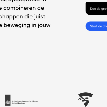
hond
jou
We combineren de
kan
helpen?
Doe
gratis
chappen die juist
een
online
check
we beweging in jouw
en
wij
helpen
je
direct
verder.