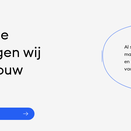
de
en wij
Al
ma
en
jouw
va