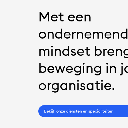
Met een
ondernemen
mindset breng
beweging in 
organisatie.
Bekijk onze diensten en specialiteiten