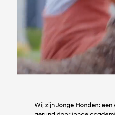
Doe
Wij zijn Jonge Honden: een
gerund door jonge academi