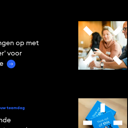
ngen op met
r' voor
ie
jouw teamdag
ende