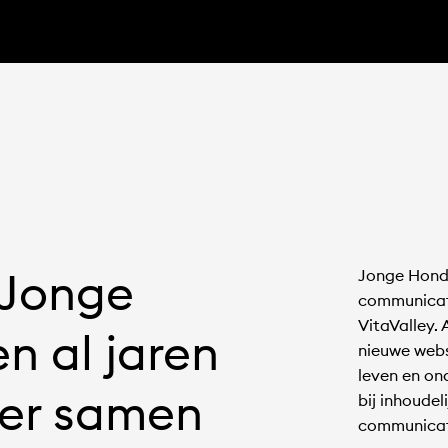
 Jonge
Jonge Honde
communicat
VitaValley.
n al jaren
nieuwe webs
leven en o
ier samen
bij inhoudel
communica