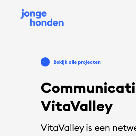
Bekijk alle projecten
Communicatie
VitaValley
VitaValley is een netw