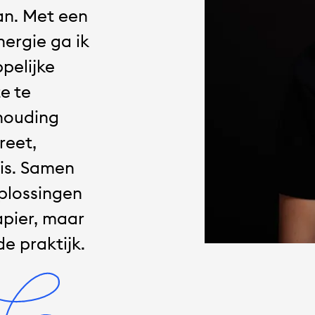
an. Met een
nergie ga ik
pelijke
e te
houding
reet,
 is. Samen
plossingen
apier, maar
e praktijk.