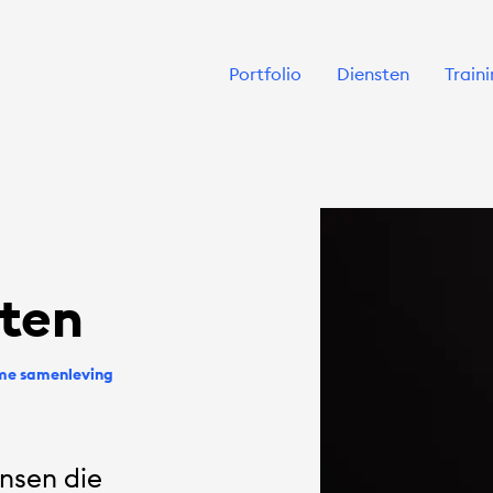
Portfolio
Diensten
Train
tten
ame samenleving
nsen die