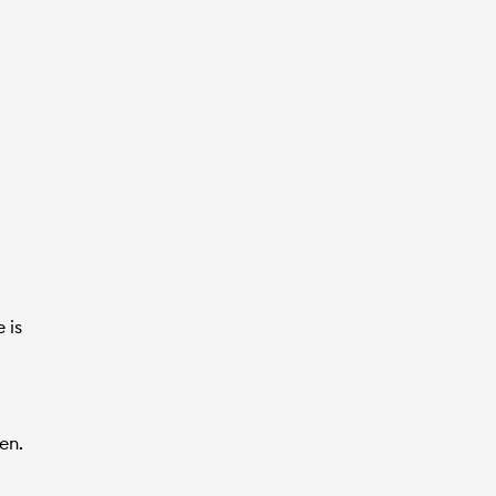
 is
en.