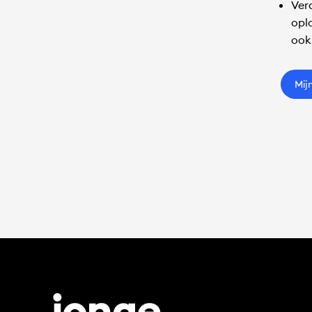
Ver
opl
ook
Mij